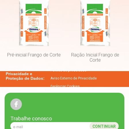
cookies provenientes do youtube são
essenciais, de forma que não seja
possível desativá-los.
Salvar
Pré-inicial Frango de Corte
Ração Inicial Frango de
Corte
Política de privacidade
Privacidade e
Proteção de Dados:
Aviso Externo de Privacidade
Gerênciar Cookies
Trabalhe conosco
CONTINUAR