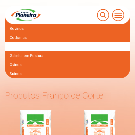
Bovinos
Codornas
Frango de Corte
Galinha em Postura
Ovinos
Suínos
Produtos Frango de Corte